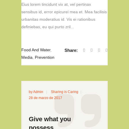
Eius lorem tincidunt vix at, vel pertinax
sensibus id, error epicurei mea et. Mea facilisis
urbanitas moderatius id. Vis ei rationibus
definiebas, eu qui purto zril...
Food And Water
,
Share:
Media
,
Prevention
by
Admin
Sharing is Caring
28 de marzo de 2017
Give what you
possess.