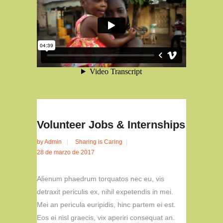
Volunteer Jobs & Internships
by
Admin
Sharing is Caring
28 de marzo de 2017
Alienum phaedrum torquatos nec eu, vis
detraxit periculis ex, nihil expetendis in mei.
Mei an pericula euripidis, hinc partem ei est.
Eos ei nisl graecis, vix aperiri consequat an.