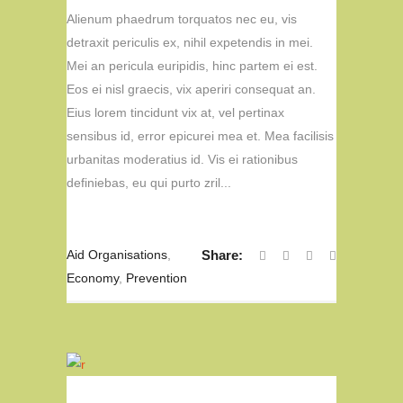
Alienum phaedrum torquatos nec eu, vis
detraxit periculis ex, nihil expetendis in mei.
Mei an pericula euripidis, hinc partem ei est.
Eos ei nisl graecis, vix aperiri consequat an.
Eius lorem tincidunt vix at, vel pertinax
sensibus id, error epicurei mea et. Mea facilisis
urbanitas moderatius id. Vis ei rationibus
definiebas, eu qui purto zril...
Aid Organisations
,
Share:
Economy
,
Prevention