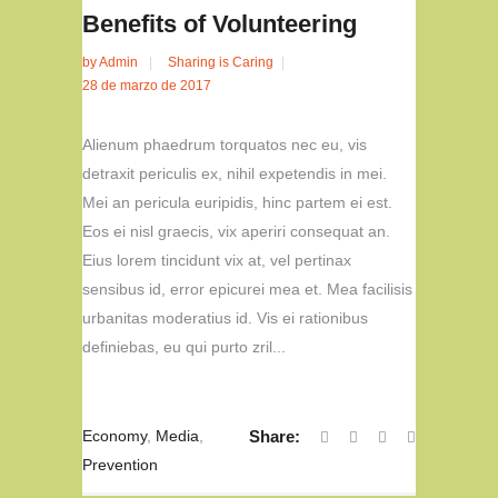
Benefits of Volunteering
by
Admin
Sharing is Caring
28 de marzo de 2017
Alienum phaedrum torquatos nec eu, vis
detraxit periculis ex, nihil expetendis in mei.
Mei an pericula euripidis, hinc partem ei est.
Eos ei nisl graecis, vix aperiri consequat an.
Eius lorem tincidunt vix at, vel pertinax
sensibus id, error epicurei mea et. Mea facilisis
urbanitas moderatius id. Vis ei rationibus
definiebas, eu qui purto zril...
Economy
,
Media
,
Share:
Prevention