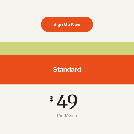
Sign Up Now
Standard
49
$
Per Month