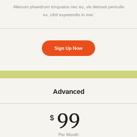
Alienum phaedrum torquatos nec eu, vis detraxit periculis
ex, nihil expetendis in mei.
Sign Up Now
Advanced
99
$
Per Month