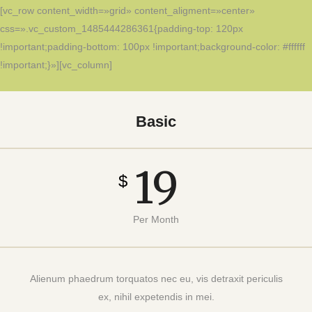
[vc_row content_width=»grid» content_aligment=»center»
css=».vc_custom_1485444286361{padding-top: 120px
!important;padding-bottom: 100px !important;background-color: #ffffff
!important;}»][vc_column]
Basic
19
$
Per Month
Alienum phaedrum torquatos nec eu, vis detraxit periculis
ex, nihil expetendis in mei.