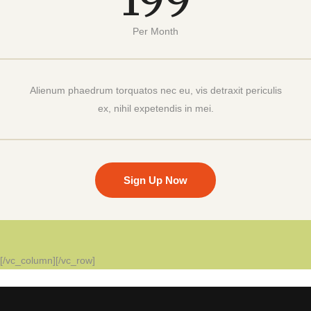
199
Per Month
Alienum phaedrum torquatos nec eu, vis detraxit periculis
ex, nihil expetendis in mei.
Sign Up Now
[/vc_column][/vc_row]