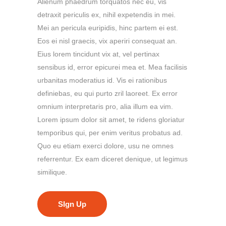
Alienum phaedrum torquatos nec eu, vis
detraxit periculis ex, nihil expetendis in mei.
Mei an pericula euripidis, hinc partem ei est.
Eos ei nisl graecis, vix aperiri consequat an.
Eius lorem tincidunt vix at, vel pertinax
sensibus id, error epicurei mea et. Mea facilisis
urbanitas moderatius id. Vis ei rationibus
definiebas, eu qui purto zril laoreet. Ex error
omnium interpretaris pro, alia illum ea vim.
Lorem ipsum dolor sit amet, te ridens gloriatur
temporibus qui, per enim veritus probatus ad.
Quo eu etiam exerci dolore, usu ne omnes
referrentur. Ex eam diceret denique, ut legimus
similique.
SIgn Up