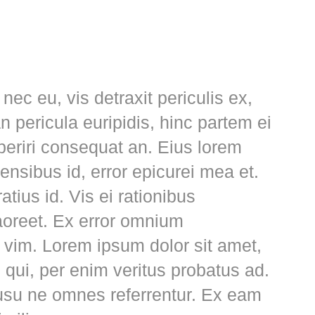
c eu, vis detraxit periculis ex,
n pericula euripidis, hinc partem ei
aperiri consequat an. Eius lorem
sensibus id, error epicurei mea et.
tius id. Vis ei rationibus
 laoreet. Ex error omnium
ea vim. Lorem ipsum dolor sit amet,
s qui, per enim veritus probatus ad.
usu ne omnes referrentur. Ex eam