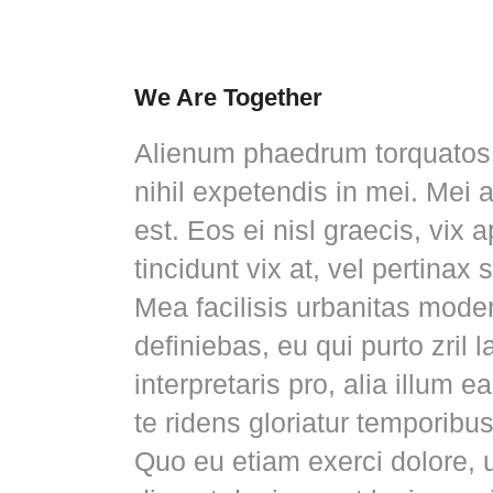
We Are Together
Alienum phaedrum torquatos ne
nihil expetendis in mei. Mei a
est. Eos ei nisl graecis, vix 
tincidunt vix at, vel pertinax 
Mea facilisis urbanitas modera
definiebas, eu qui purto zril
interpretaris pro, alia illum 
te ridens gloriatur temporibu
Quo eu etiam exerci dolore, 