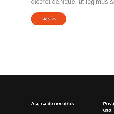
diceret denique, ut legimus s
SIgn Up
Acerca de nosotros
Priv
uso