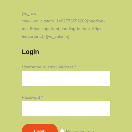
[vc_row
css=».vc_custom_1492778552202{padding-
top: 80px !important;padding-bottom: 80px
!important;}»][vc_column]
Login
Required
Username or email address
*
Required
Password
*
Remember me