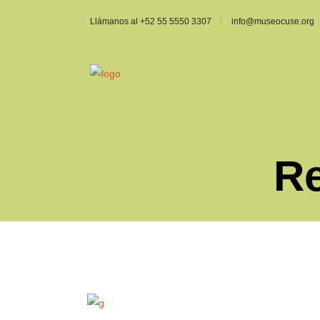
Llámanos al +52 55 5550 3307
info@museocuse.org
Re