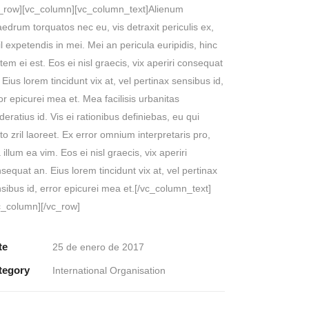
_row][vc_column][vc_column_text]Alienum
edrum torquatos nec eu, vis detraxit periculis ex,
il expetendis in mei. Mei an pericula euripidis, hinc
tem ei est. Eos ei nisl graecis, vix aperiri consequat
 Eius lorem tincidunt vix at, vel pertinax sensibus id,
or epicurei mea et. Mea facilisis urbanitas
eratius id. Vis ei rationibus definiebas, eu qui
to zril laoreet. Ex error omnium interpretaris pro,
a illum ea vim. Eos ei nisl graecis, vix aperiri
sequat an. Eius lorem tincidunt vix at, vel pertinax
sibus id, error epicurei mea et.[/vc_column_text]
c_column][/vc_row]
te
25 de enero de 2017
tegory
International Organisation