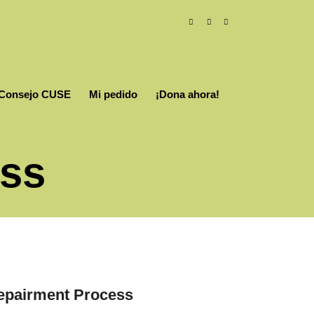
Consejo CUSE
Mi pedido
¡Dona ahora!
ess
epairment Process