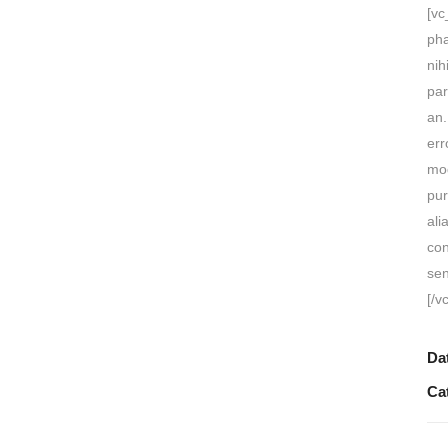
[vc
pha
nih
par
an.
err
mod
pur
ali
con
sen
[/v
Da
Ca