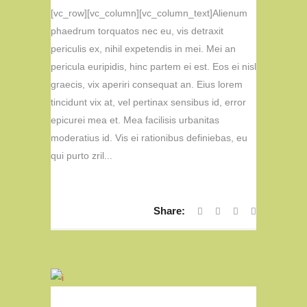
[vc_row][vc_column][vc_column_text]Alienum
phaedrum torquatos nec eu, vis detraxit
periculis ex, nihil expetendis in mei. Mei an
pericula euripidis, hinc partem ei est. Eos ei nisl
graecis, vix aperiri consequat an. Eius lorem
tincidunt vix at, vel pertinax sensibus id, error
epicurei mea et. Mea facilisis urbanitas
moderatius id. Vis ei rationibus definiebas, eu
qui purto zril...
Share: