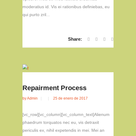
moderatius id. Vis ei rationibus definiebas, eu
qui purto zril...
Share:
Repairment Process
by
Admin
25 de enero de 2017
[vc_row][vc_column][vc_column_text]Alienum
phaedrum torquatos nec eu, vis detraxit
periculis ex, nihil expetendis in mei. Mei an