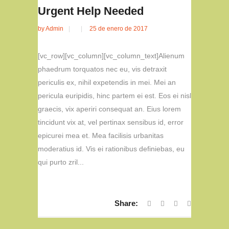
Urgent Help Needed
by
Admin
25 de enero de 2017
[vc_row][vc_column][vc_column_text]Alienum
phaedrum torquatos nec eu, vis detraxit
periculis ex, nihil expetendis in mei. Mei an
pericula euripidis, hinc partem ei est. Eos ei nisl
graecis, vix aperiri consequat an. Eius lorem
tincidunt vix at, vel pertinax sensibus id, error
epicurei mea et. Mea facilisis urbanitas
moderatius id. Vis ei rationibus definiebas, eu
qui purto zril...
Share: