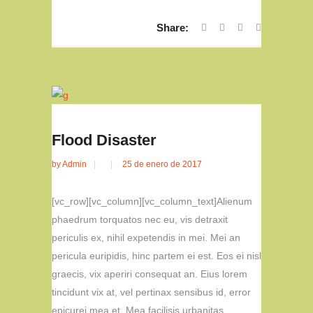
Share:
Flood Disaster
by
Admin
25 de enero de 2017
[vc_row][vc_column][vc_column_text]Alienum
phaedrum torquatos nec eu, vis detraxit
periculis ex, nihil expetendis in mei. Mei an
pericula euripidis, hinc partem ei est. Eos ei nisl
graecis, vix aperiri consequat an. Eius lorem
tincidunt vix at, vel pertinax sensibus id, error
epicurei mea et. Mea facilisis urbanitas